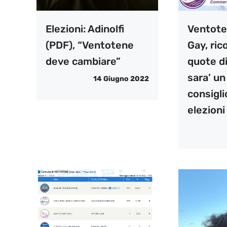
Elezioni: Adinolfi
Ventote
(PDF), “Ventotene
Gay, ric
deve cambiare”
quote di
sara’ u
14 Giugno 2022
consigl
elezioni