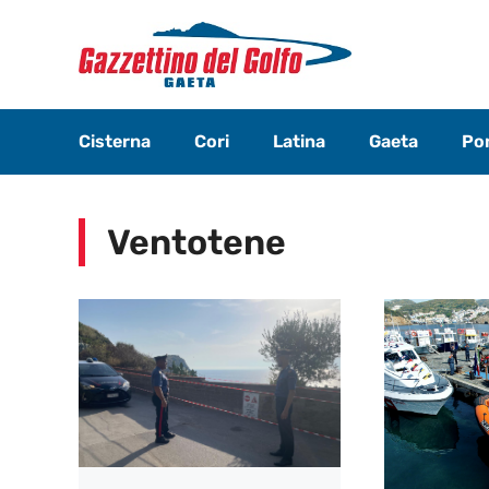
Vai
al
contenuto
Cisterna
Cori
Latina
Gaeta
Pon
Ventotene