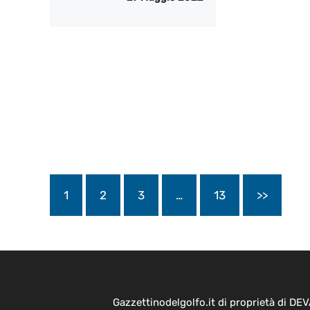
1
2
3
…
13
>>
Gazzettinodelgolfo.it di proprietà di D