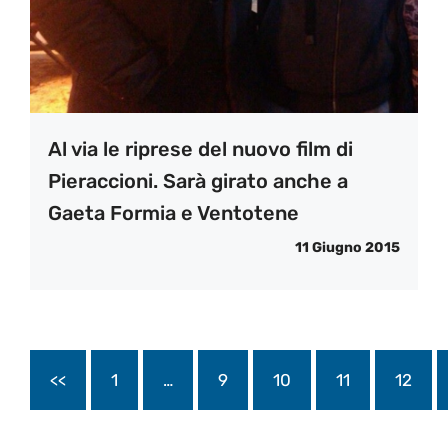
Al via le riprese del nuovo film di
Pieraccioni. Sarà girato anche a
Gaeta Formia e Ventotene
11 Giugno 2015
<<
1
…
9
10
11
12