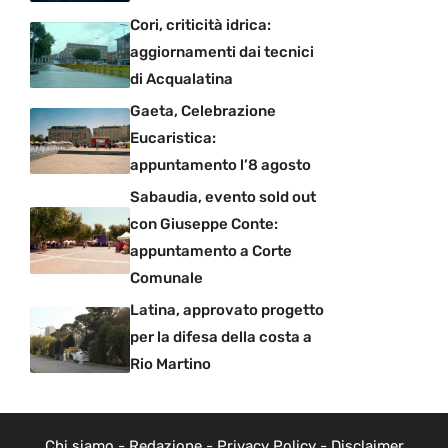
Cori, criticità idrica:
aggiornamenti dai tecnici
di Acqualatina
Gaeta, Celebrazione
Eucaristica:
appuntamento l’8 agosto
Sabaudia, evento sold out
con Giuseppe Conte:
appuntamento a Corte
Comunale
Latina, approvato progetto
per la difesa della costa a
Rio Martino
Chi siamo
-
Redazione
-
Privacy Policy
-
Disclaimer