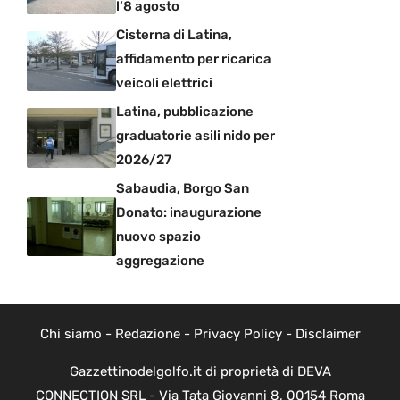
l’8 agosto
Cisterna di Latina,
affidamento per ricarica
veicoli elettrici
Latina, pubblicazione
graduatorie asili nido per
2026/27
Sabaudia, Borgo San
Donato: inaugurazione
nuovo spazio
aggregazione
Chi siamo
-
Redazione
-
Privacy Policy
-
Disclaimer
Gazzettinodelgolfo.it di proprietà di DEVA
CONNECTION SRL - Via Tata Giovanni 8, 00154 Roma