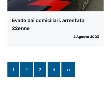
Evade dai domiciliari, arrestata
22enne
2 Agosto 2023
1
2
3
4
>>