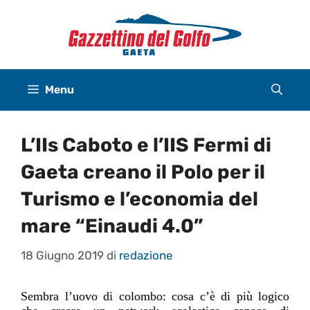
Vai
al
contenuto
Menu
L’IIs Caboto e l’IIS Fermi di
Gaeta creano il Polo per il
Turismo e l’economia del
mare “Einaudi 4.0”
18 Giugno 2019
di
redazione
Sembra l’uovo di colombo: cosa c’è di più logico