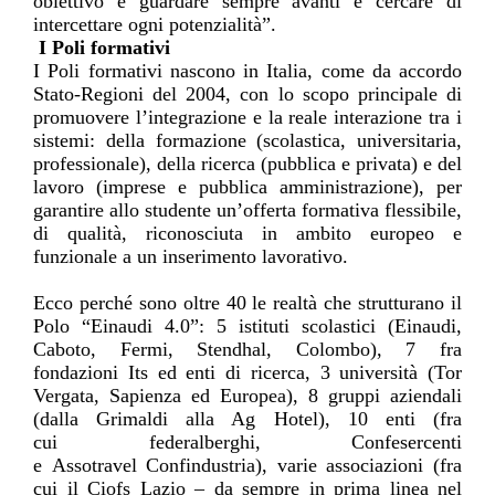
obiettivo è guardare sempre avanti e cercare di
intercettare ogni potenzialità”.
I Poli formativi
I Poli formativi nascono in Italia, come da accordo
Stato-Regioni del 2004, con lo scopo principale di
promuovere l’integrazione e la reale interazione tra i
sistemi: della formazione (scolastica, universitaria,
professionale), della ricerca (pubblica e privata) e del
lavoro (imprese e pubblica amministrazione), per
garantire allo studente un’offerta formativa flessibile,
di qualità, riconosciuta in ambito europeo e
funzionale a un inserimento lavorativo.
Ecco perché sono oltre
40
le realtà che strutturano il
Polo “Einaudi 4.0”: 5 istituti scolastici (Einaudi,
Caboto, Fermi, Stendhal, Colombo), 7 fra
fondazioni
Its
ed enti di ricerca, 3 università (Tor
Vergata, Sapienza ed Europea), 8 gruppi aziendali
(dalla Grimaldi alla Ag Hotel), 10 enti (fra
cui
federalberghi
, Confesercenti
e
Assotravel
Confindustria), varie associazioni (fra
cui il
Ciofs
Lazio – da sempre in prima linea nel