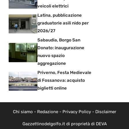
veicoli elettrici
Latina, pubblicazione
graduatorie asili nido per
2026/27
Sabaudia, Borgo San
Donato: inaugurazione
nuovo spazio
aggregazione
Priverno, Festa Medievale
di Fossanova: acquisto
biglietti online
Chi siamo
-
Redazione
-
Privacy Policy
-
Disclaimer
Gazzettinodelgolfo.it di proprietà di DEVA