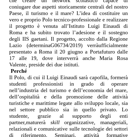
che creare un network scolastico capace di
coniugare
due aspetti storicamente centrali
del nostro
Paese, il turismo e il mare? L’idea di costituire un
vero e proprio Polo tecnico-professionale e realizzare
il progetto è venuta all’Istituto Luigi Einaudi di
Roma
e ha subito trovato l’adesione e il sostegno
degli IIS
gaetani
. Il progetto, accolto
dalla Regione
Lazio (determinaG06734/2019)
verrà
ufficialmente
presen
tato
a Roma il 20 giugno
a
Portafuturo
dalle
17 alle 19, dove interverrà anche Maria Rosa
Valente, preside dei due istituti.
Perché
Il Polo, di cui il Luigi Einaudi sarà capofila, formerà
studenti professionisti in grado di operare
nell’industria del turismo e dell’economia del mare,
dell’ospitalità e della
promozione
delle attività
turistiche e marittime legate allo sviluppo locale, sia
nel settore pubblico sia in quello privato. Lo
studente, grazie al supporto degli enti
partner,maturerà
skill
organizzative,
manageriali
,
relazionali e comunicative sulle tecnologie dei settori
di riferimento. Seminari, attività formative