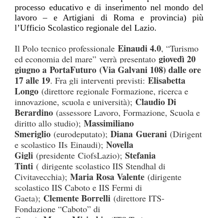
processo educativo e di inserimento nel mondo del
lavoro – e Artigiani di Roma e provincia) più
l’Ufficio Scolastico regionale del Lazio.
Einaudi 4.0
Il Polo tecnico professionale
, “Turismo
giovedì 20
ed economia del mare”
verrà
presentato
giugno a
PortaFuturo
(Via Galvani 108) dalle ore
17 alle 19
Elisabetta
. Fra gli interventi previsti:
Longo
(direttore regionale Formazione, ricerca e
Claudio Di
innovazione, scuola e università);
Berardino
(assessore Lavoro, Formazione, Scuola e
Massimiliano
diritto allo studio);
Smeriglio
Diana
Guerani
(eurodeputato);
(Dirigent
Novella
e scolastico
IIs
Einaudi);
Gigli
Stefania
(presidente
Ciofs
Lazio);
Tinti
(
dirigente scolastico IIS Stendhal di
Maria Rosa Valente
Civitavecchia);
(dirigente
scolastico IIS Caboto e IIS Fermi di
Clemente Borrelli
Gaeta);
(direttore ITS-
Fondazione “Caboto” di