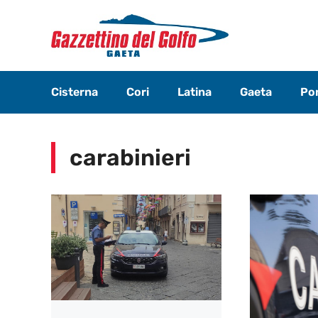
Vai
al
contenuto
Cisterna
Cori
Latina
Gaeta
Pon
carabinieri