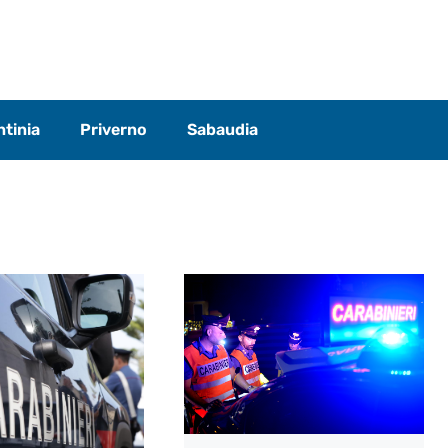
tinia
Priverno
Sabaudia