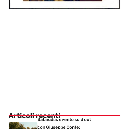
Articoli recenti
Sabaudia, evento sold out
con Giuseppe Conte: