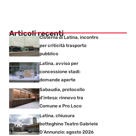
Articoli recenti
Cisterna di Latina, incontro
per criticità trasporto
pubblico
Latina, avviso per
concessione stadi:
domande aperte
Sabaudia, protocollo
d’intesa: rinnovo tra
Comune e Pro Loco
Latina, chiusura
botteghino Teatro Gabriele
D’Annunzio: agosto 2026