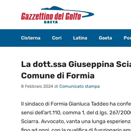
Vai
al
contenuto
Cisterna
Cori
Latina
Gaeta
Pon
La dott.ssa Giuseppina Sci
Comune di Formia
8 Febbraio 2024
di
Comunicato stampa
Il sindaco di Formia Gianluca Taddeo ha confer
sensi dell’art.110, comma 1, del d.lgs. 267/2000
Sciarra. Avvocato, vanta una lunga esperienza
fino ad oggi, con la qualifica di funzionario am