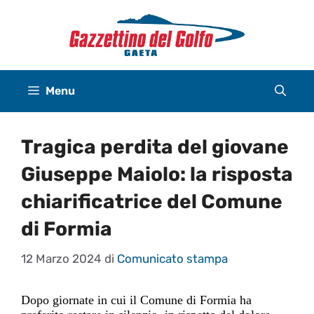
Vai
al
contenuto
Menu
Tragica perdita del giovane
Giuseppe Maiolo: la risposta
chiarificatrice del Comune
di Formia
12 Marzo 2024
di
Comunicato stampa
Dopo giornate in cui il Comune di Formia ha