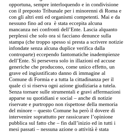
opportuna, sempre interloquendo e in condivisione
con il preposto Tribunale per i minorenni di Roma e
con gli altri enti ed organismi competenti. Mai e da
nessuno fino ad ora è stata eccepita alcuna
mancanza nei confronti dell’Ente. Lascia alquanto
perplessi che
solo ora si facciano denunce sulla
stampa (che troppo spesso si presta a scrivere notizie
infondate senza alcuna duplice verifica dalla
controparte) eccependo
fantomatiche inadempienze
dell’Ente. Si persevera solo in illazioni ed accuse
generiche che producono, come unico effetto, un
grave ed ingiustificato danno di immagine al
Comune di Formia e a tutta la cittadinanza per il
quale ci si riserva ogni azione giudiziaria a tutela.
Senza tornare sulle strumentali e gravi affermazioni
apparse su quotidiani e social – anche di notizie
riservate e purtroppo non rispettose della memoria
del minore
– questo Comune ha però il dovere di
intervenire soprattutto per rassicurare l’opinione
pubblica sul fatto che – fin dall’inizio ed in tutti i
mesi passati – nessuna azione o attività è stata