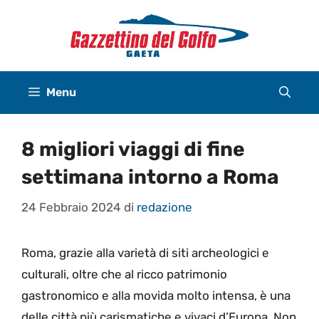
Vai
al
contenuto
Menu
8 migliori viaggi di fine
settimana intorno a Roma
24 Febbraio 2024
di
redazione
Roma, grazie alla varietà di siti archeologici e
culturali, oltre che al ricco patrimonio
gastronomico e alla movida molto intensa, è una
delle città più carismatiche e vivaci d’Europa. Non