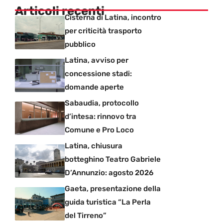
Articoli recenti
Cisterna di Latina, incontro
per criticità trasporto
pubblico
Latina, avviso per
concessione stadi:
domande aperte
Sabaudia, protocollo
d’intesa: rinnovo tra
Comune e Pro Loco
Latina, chiusura
botteghino Teatro Gabriele
D’Annunzio: agosto 2026
Gaeta, presentazione della
guida turistica “La Perla
del Tirreno”