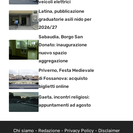
veicoli elettrici
Latina, pubblicazione
graduatorie asili nido per
2026/27
Sabaudia, Borgo San
Donato: inaugurazione
nuovo spazio
aggregazione
Priverno, Festa Medievale
di Fossanova: acquisto
biglietti online
Gaeta, incontri religiosi:
appuntamenti ad agosto
Chi siamo
-
Redazione
-
Privacy Policy
-
Disclaimer