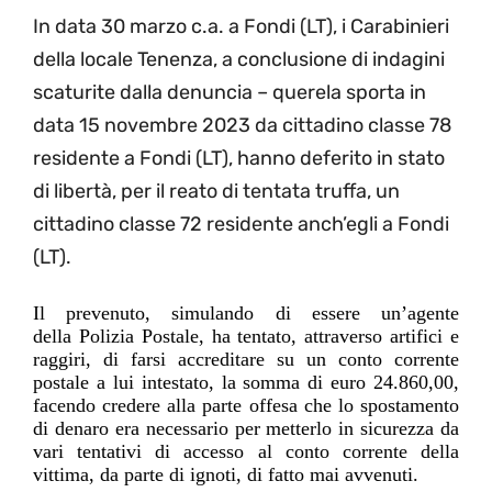
In data 30 marzo c.a. a Fondi (LT), i Carabinieri
della locale Tenenza
, a conclusione d
i
indagini
scaturite dalla denuncia – querela sporta in
data 15 nov
embre
2023 da
cittadino classe 78
residente a Fondi (LT), hanno
deferito in stato
di libertà, per il reato
di tentata truffa, un
cittadino classe 72 residente anch’egli a Fondi
(LT).
Il prevenuto,
simulando di essere un’agente
della
P
olizia
P
ostale, ha tentato, attraverso artifici e
raggiri, di farsi accreditare su un conto corrente
postale a lui intestato
,
la somma di
e
uro 24.860,00,
facendo credere alla parte offesa che lo spostamento
di denaro era necessario per metterlo in sicurezza da
vari tentativi di accesso al conto corrente della
vittima, da parte di ignoti, di fatto mai
a
vvenuti.