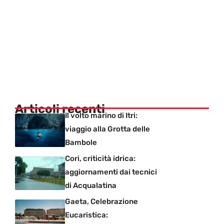
Articoli recenti
Il volto marino di Itri:
viaggio alla Grotta delle
Bambole
Cori, criticità idrica:
aggiornamenti dai tecnici
di Acqualatina
Gaeta, Celebrazione
Eucaristica: