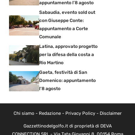
appuntamento l’8 agosto
Sabaudia, evento sold out
con Giuseppe Conte:
appuntamento a Corte
Comunale
Latina, approvato progetto
per la difesa della costa a
Rio Martino
Gaeta, festività di San
Domenico: appuntamento
l’8 agosto
Chi siamo
-
Redazione
-
Privacy Policy
-
Disclaimer
Gazzettinodelgolfo.it di proprietà di DEVA
CONNECTION SRL - Via Tata Giovanni 8, 00154 Roma