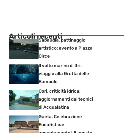
Articoli recenti
Sabaudia, pattinaggio
artistico: evento a Piazza
Circe
Il volto marino di Itri:
viaggio alla Grotta delle
Bambole
Cori, criticità idrica:
aggiornamenti dai tecnici
di Acqualatina
Gaeta, Celebrazione
Eucaristica:
appuntamento l’8 agosto