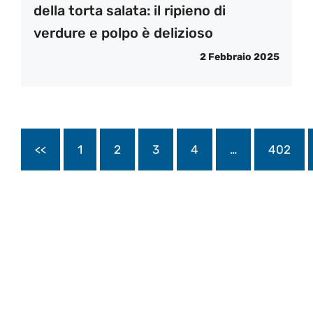
della torta salata: il ripieno di
verdure e polpo è delizioso
2 Febbraio 2025
<<
1
2
3
4
…
402