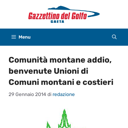
Vai
al
contenuto
Menu
Comunità montane addio,
benvenute Unioni di
Comuni montani e costieri
29 Gennaio 2014
di
redazione