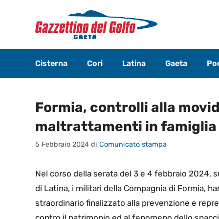
Vai
al
contenuto
Cisterna
Cori
Latina
Gaeta
Pon
Formia, controlli alla movi
maltrattamenti in famiglia
5 Febbraio 2024
di
Comunicato stampa
Nel corso della serata del 3 e 4 febbraio 2024, 
di Latina, i militari della Compagnia di Formia, ha
straordinario finalizzato alla prevenzione e repres
contro il patrimonio ed al fenomeno dello spacc