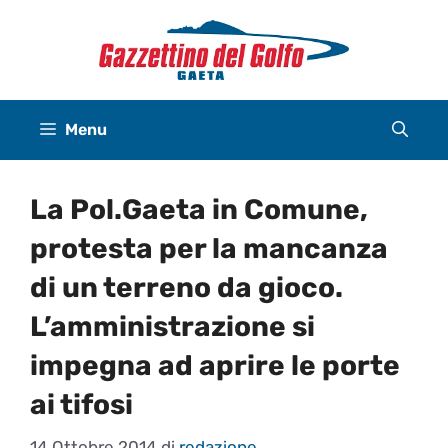
Vai
al
contenuto
Menu
La Pol.Gaeta in Comune,
protesta per la mancanza
di un terreno da gioco.
L’amministrazione si
impegna ad aprire le porte
ai tifosi
14 Ottobre 2014
di
redazione