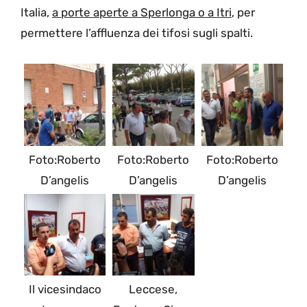
Italia,
a porte aperte a Sperlonga o a Itri
, per
permettere l’affluenza dei tifosi sugli spalti.
Foto:Roberto
Foto:Roberto
Foto:Roberto
D’angelis
D’angelis
D’angelis
Il vicesindaco
Leccese,