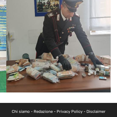
Chi siamo
-
Redazione
-
Privacy Policy
-
Disclaimer