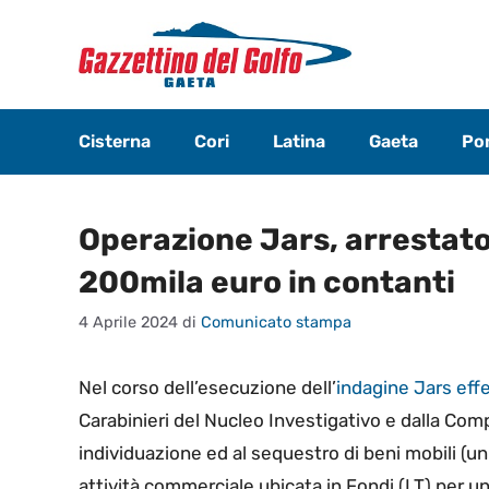
Vai
al
contenuto
Cisterna
Cori
Latina
Gaeta
Pon
Operazione Jars, arrestato
200mila euro in contanti
4 Aprile 2024
di
Comunicato stampa
Nel corso dell’esecuzione dell’
indagine Jars effe
Carabinieri del Nucleo Investigativo e dalla Com
individuazione ed al sequestro di beni mobili (u
attività commerciale ubicata in Fondi (LT) per un