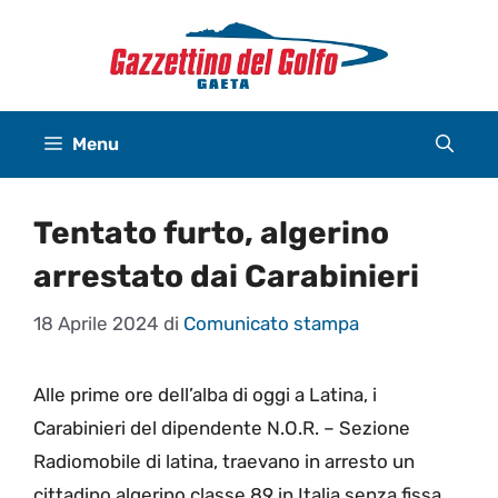
Vai
al
contenuto
Menu
Tentato furto, algerino
arrestato dai Carabinieri
18 Aprile 2024
di
Comunicato stampa
Alle prime ore dell’alba di oggi a Latina, i
Carabinieri del dipendente N.O.R. – Sezione
Radiomobile di latina, traevano in arresto un
cittadino algerino classe 89 in Italia senza fissa