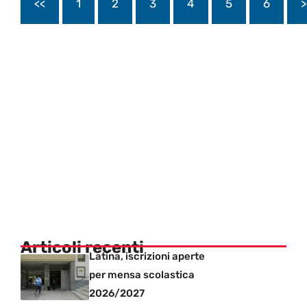
<<
1
2
3
4
5
6
>
Articoli recenti
Latina, iscrizioni aperte
per mensa scolastica
2026/2027