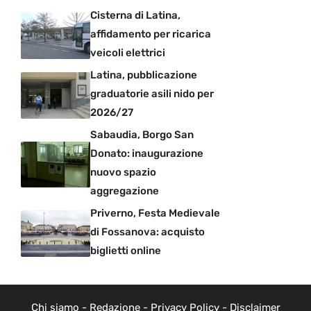
Cisterna di Latina,
affidamento per ricarica
veicoli elettrici
Latina, pubblicazione
graduatorie asili nido per
2026/27
Sabaudia, Borgo San
Donato: inaugurazione
nuovo spazio
aggregazione
Priverno, Festa Medievale
di Fossanova: acquisto
biglietti online
Chi siamo
-
Redazione
-
Privacy Policy
-
Disclaimer