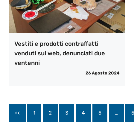
Vestiti e prodotti contraffatti
venduti sul web, denunciati due
ventenni
26 Agosto 2024
<<
1
2
3
4
5
…