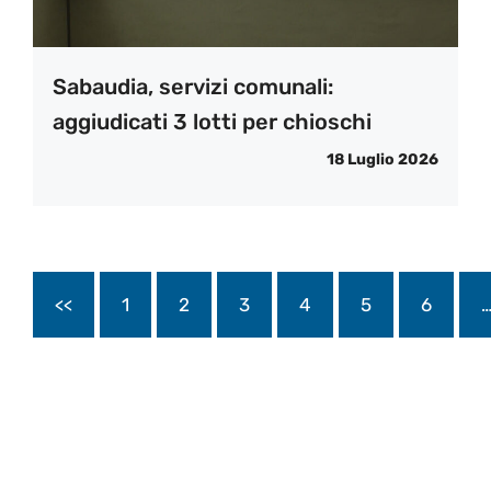
Sabaudia, servizi comunali:
aggiudicati 3 lotti per chioschi
18 Luglio 2026
<<
1
2
3
4
5
6